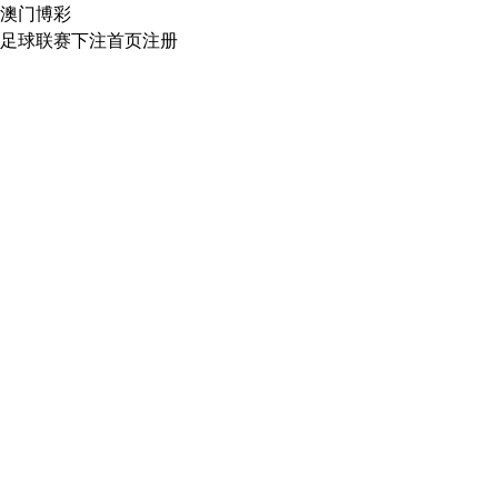
澳门博彩
足球联赛下注首页注册