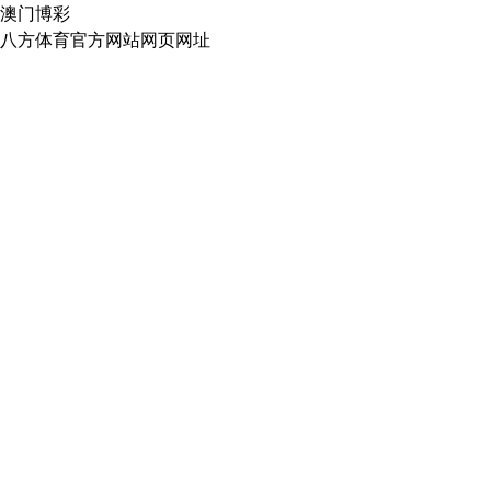
澳门博彩
八方体育官方网站网页网址