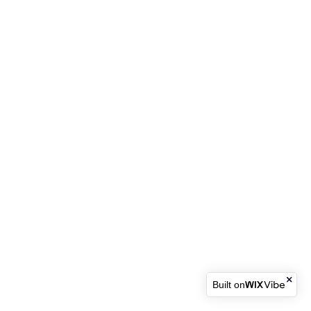
Built on