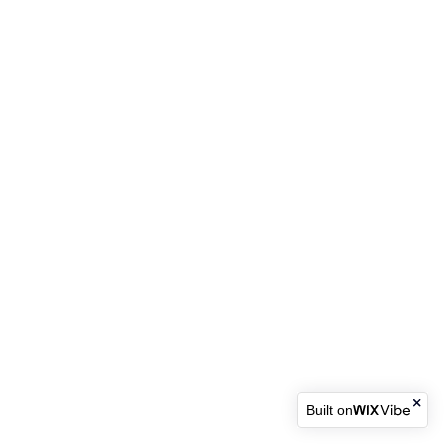
Built on