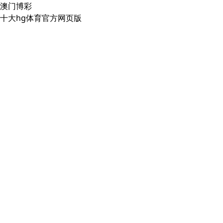
澳门博彩
十大hg体育官方网页版