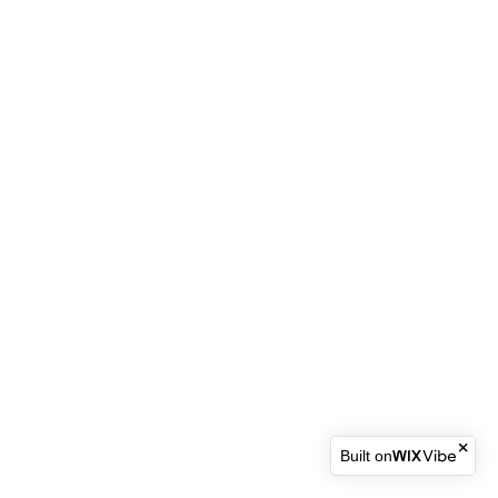
Built on