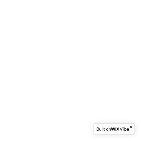
Built on