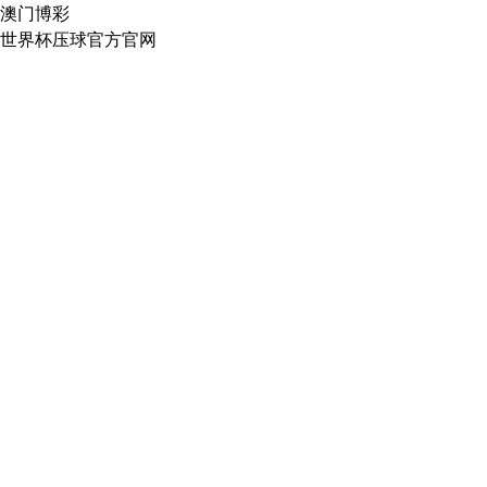
澳门博彩
世界杯压球官方官网