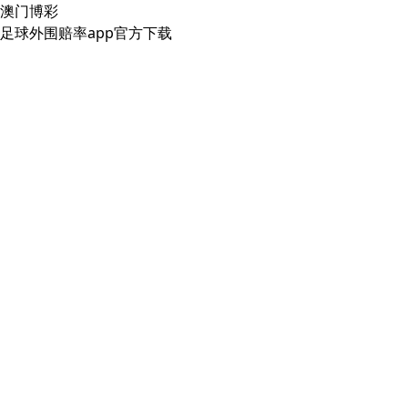
澳门博彩
足球外围赔率app官方下载