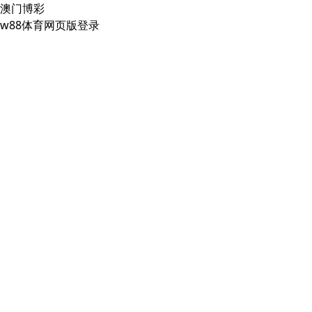
澳门博彩
w88体育网页版登录