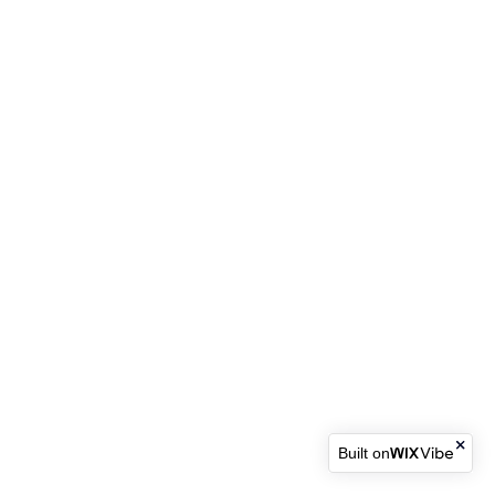
Built on