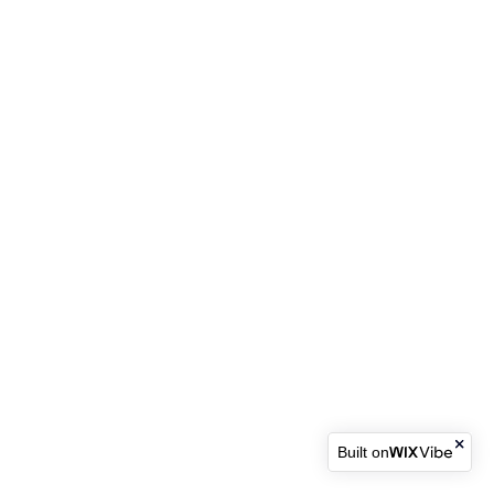
Built on