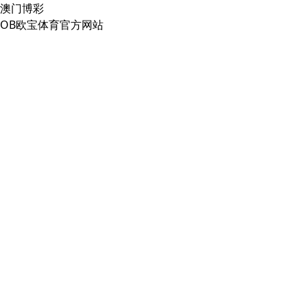
澳门博彩
OB欧宝体育官方网站