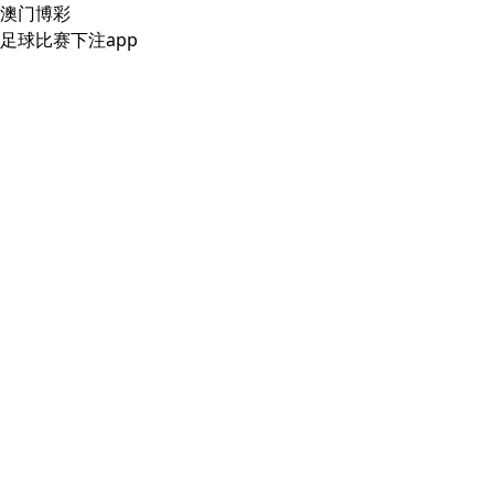
澳门博彩
足球比赛下注app