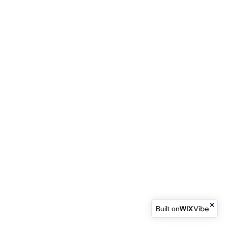
Built on