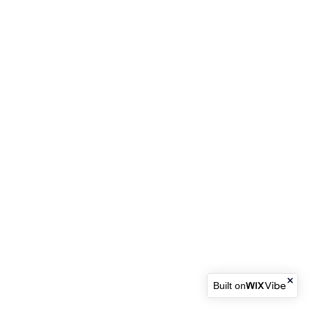
Built on