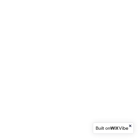
Built on