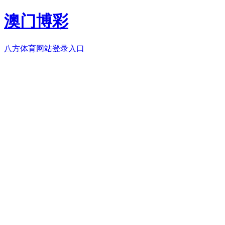
澳门博彩
八方体育网站登录入口