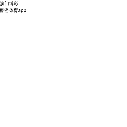
澳门博彩
酷游体育app