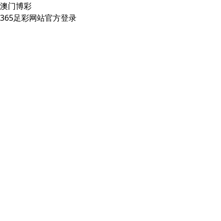
澳门博彩
365足彩网站官方登录