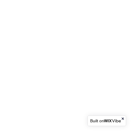
Built on