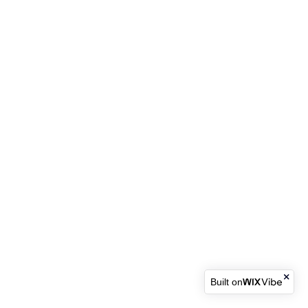
Built on