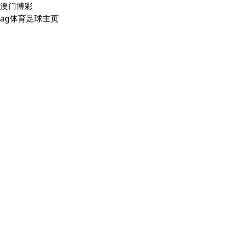
澳门博彩
ag体育足球主页