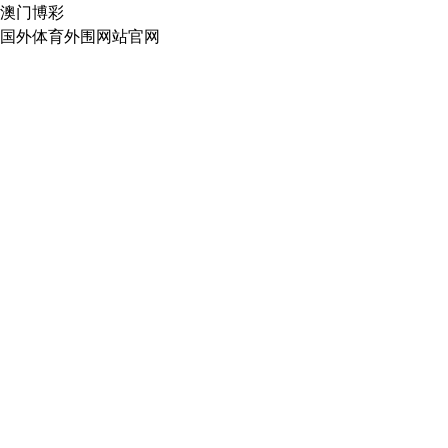
澳门博彩
国外体育外围网站官网