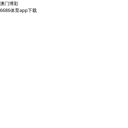
澳门博彩
6686体育app下载